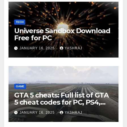
TECH
Universe Sandbox Download
Free for PC
JANUARY 16, 2025
YASHRAJ
GAME
GTA 5 cheats: Full list of GTA
5 cheat codes for PC, PS4,
Xbox consoles in PDF FORM
JANUARY 16, 2025
YASHRAJ