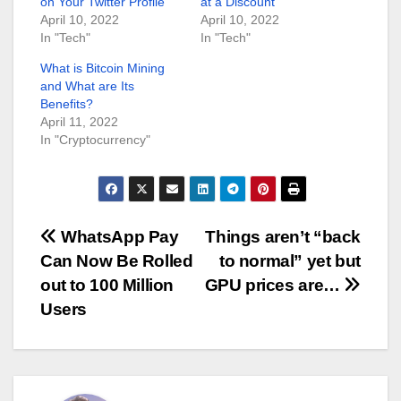
on Your Twitter Profile
at a Discount
April 10, 2022
April 10, 2022
In "Tech"
In "Tech"
What is Bitcoin Mining
and What are Its
Benefits?
April 11, 2022
In "Cryptocurrency"
Post
WhatsApp Pay
Things aren’t “back
Can Now Be Rolled
to normal” yet but
navigation
out to 100 Million
GPU prices are…
Users