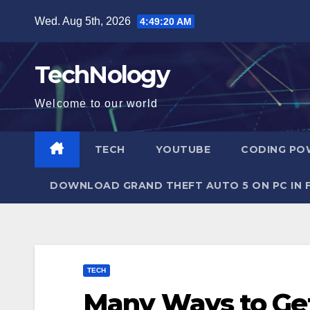
Skip
Wed. Aug 5th, 2026
4:49:22 AM
to
content
TechNology
Welcome to our world
TECH
YOUTUBE
CODING POW
DOWNLOAD GRAND THEFT AUTO 5 ON PC IN F
TECH
Many Ways to Get 