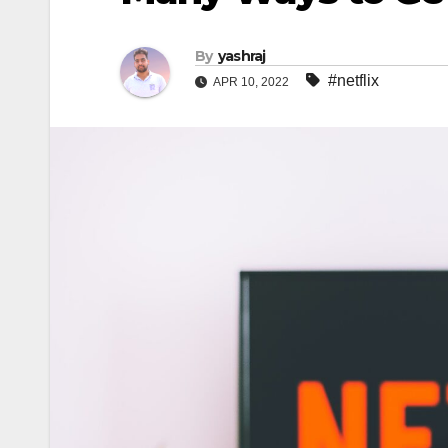
By
yashraj
#netflix
APR 10, 2022