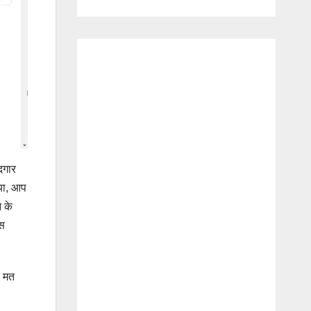
दगार
 या, आप
 के
ास
ा मत