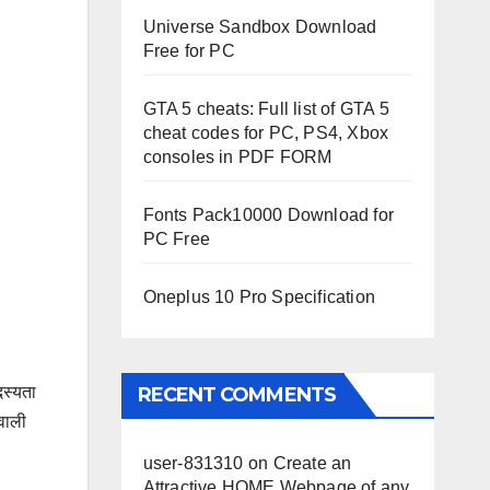
Universe Sandbox Download
Free for PC
GTA 5 cheats: Full list of GTA 5
cheat codes for PC, PS4, Xbox
consoles in PDF FORM
Fonts Pack10000 Download for
PC Free
Oneplus 10 Pro Specification
दस्यता
RECENT COMMENTS
वाली
user-831310
on
Create an
Attractive HOME Webpage of any