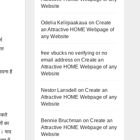
Website
Odelia Keliipaakaua
on
Create
an Attractive HOME Webpage of
any Website
्ण
ंगल
free vbucks no verifying or no
email address
on
Create an
Attractive HOME Webpage of any
ावना है
Website
Nestor Lansdell
on
Create an
Attractive HOME Webpage of any
Website
सकते
Bennie Bruchman
on
Create an
ों का
Attractive HOME Webpage of any
ैं। याद
Website