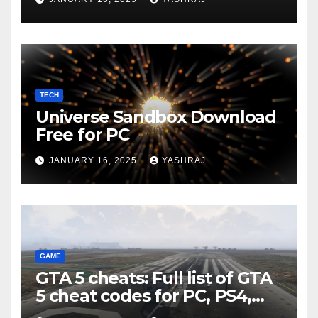
TECH
Universe Sandbox Download
Free for PC
JANUARY 16, 2025
YASHRAJ
GAME
GTA 5 cheats: Full list of GTA
5 cheat codes for PC, PS4,
Xbox consoles in PDF FORM